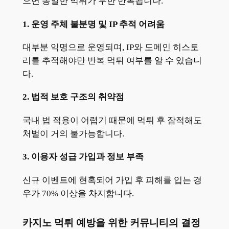
으면 동일한 먹튀가 무한 반복됩니다.
1. 운영 주체 불분명 및 IP 추적 어려움
대부분 익명으로 운영되며, IP와 도메인 히스토
리를 추적해야만 반복 먹튀 여부를 알 수 있습니
다.
2. 법적 보호 구조의 취약점
국내 법 적용이 어렵기 때문에 먹튀 후 잠적해도
처벌이 거의 불가능합니다.
3. 이용자 성급 가입과 정보 부족
신규 이벤트에 현혹되어 가입 후 피해를 입는 경
우가 70% 이상을 차지합니다.
카지노 먹튀 예방을 위한 커뮤니티의 결정