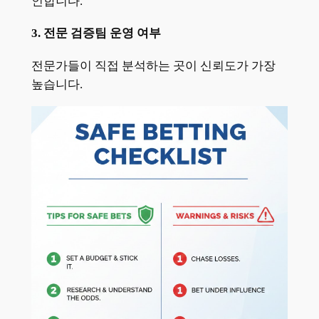
인합니다.
3. 전문 검증팀 운영 여부
전문가들이 직접 분석하는 곳이 신뢰도가 가장
높습니다.