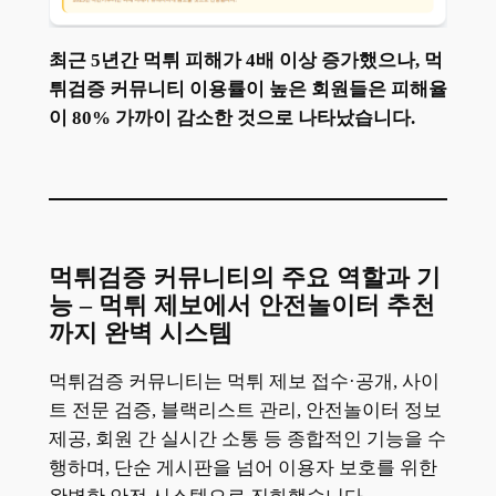
최근 5년간 먹튀 피해가 4배 이상 증가했으나, 먹
튀검증 커뮤니티 이용률이 높은 회원들은 피해율
이 80% 가까이 감소한 것으로 나타났습니다.
먹튀검증 커뮤니티의 주요 역할과 기
능 – 먹튀 제보에서 안전놀이터 추천
까지 완벽 시스템
먹튀검증 커뮤니티는 먹튀 제보 접수·공개, 사이
트 전문 검증, 블랙리스트 관리, 안전놀이터 정보
제공, 회원 간 실시간 소통 등 종합적인 기능을 수
행하며, 단순 게시판을 넘어 이용자 보호를 위한