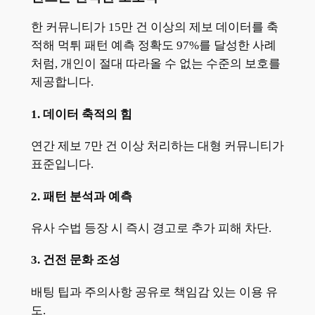
한 커뮤니티가 15만 건 이상의 제보 데이터를 축
적해 먹튀 패턴 예측 정확도 97%를 달성한 사례
처럼, 개인이 절대 따라올 수 없는 수준의 보호를
제공합니다.
1. 데이터 축적의 힘
연간 제보 7만 건 이상 처리하는 대형 커뮤니티가
표준입니다.
2. 패턴 분석과 예측
유사 수법 등장 시 즉시 경고로 추가 피해 차단.
3. 건전 문화 조성
배팅 팁과 주의사항 공유로 책임감 있는 이용 유
도.