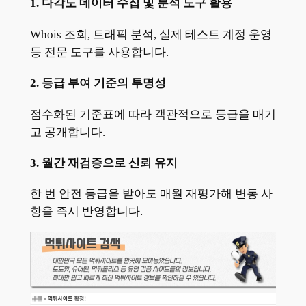
1. 다각도 데이터 수집 및 분석 도구 활용
Whois 조회, 트래픽 분석, 실제 테스트 계정 운영
등 전문 도구를 사용합니다.
2. 등급 부여 기준의 투명성
점수화된 기준표에 따라 객관적으로 등급을 매기
고 공개합니다.
3. 월간 재검증으로 신뢰 유지
한 번 안전 등급을 받아도 매월 재평가해 변동 사
항을 즉시 반영합니다.