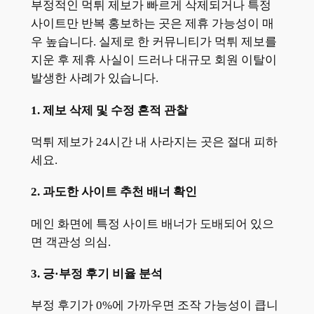
부정적인 먹튀 제보가 빠르게 삭제되거나 특정
사이트만 반복 홍보하는 곳은 제휴 가능성이 매
우 높습니다. 실제로 한 커뮤니티가 먹튀 제보를
지운 후 제휴 사실이 드러나 대규모 회원 이탈이
발생한 사례가 있습니다.
1. 제보 삭제 및 수정 흔적 관찰
먹튀 제보가 24시간 내 사라지는 곳은 절대 피하
세요.
2. 과도한 사이트 추천 배너 확인
메인 화면에 특정 사이트 배너가 도배되어 있으
면 객관성 의심.
3. 긍·부정 후기 비율 분석
부정 후기가 0%에 가까우면 조작 가능성이 큽니