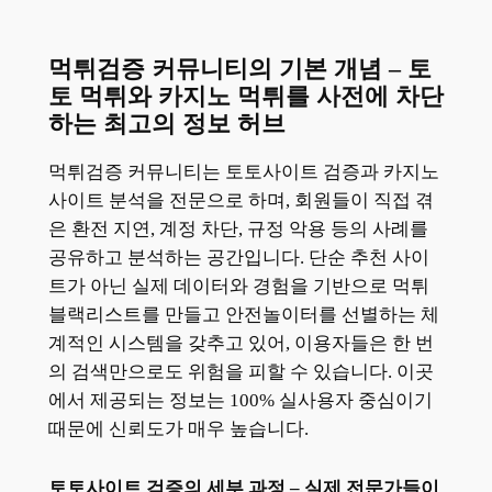
먹튀검증 커뮤니티의 기본 개념 – 토
토 먹튀와 카지노 먹튀를 사전에 차단
하는 최고의 정보 허브
먹튀검증 커뮤니티는 토토사이트 검증과 카지노
사이트 분석을 전문으로 하며, 회원들이 직접 겪
은 환전 지연, 계정 차단, 규정 악용 등의 사례를
공유하고 분석하는 공간입니다. 단순 추천 사이
트가 아닌 실제 데이터와 경험을 기반으로 먹튀
블랙리스트를 만들고 안전놀이터를 선별하는 체
계적인 시스템을 갖추고 있어, 이용자들은 한 번
의 검색만으로도 위험을 피할 수 있습니다. 이곳
에서 제공되는 정보는 100% 실사용자 중심이기
때문에 신뢰도가 매우 높습니다.
토토사이트 검증의 세부 과정 – 실제 전문가들이