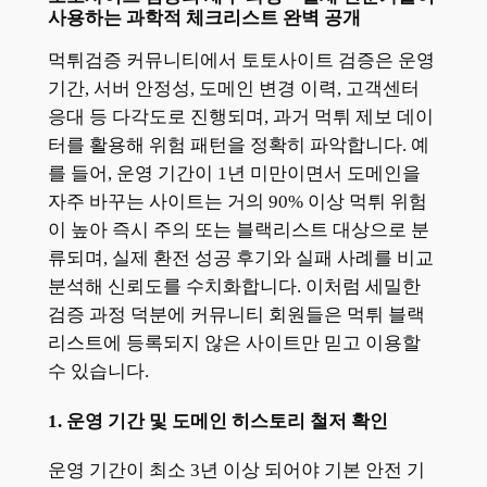
사용하는 과학적 체크리스트 완벽 공개
먹튀검증 커뮤니티에서 토토사이트 검증은 운영
기간, 서버 안정성, 도메인 변경 이력, 고객센터
응대 등 다각도로 진행되며, 과거 먹튀 제보 데이
터를 활용해 위험 패턴을 정확히 파악합니다. 예
를 들어, 운영 기간이 1년 미만이면서 도메인을
자주 바꾸는 사이트는 거의 90% 이상 먹튀 위험
이 높아 즉시 주의 또는 블랙리스트 대상으로 분
류되며, 실제 환전 성공 후기와 실패 사례를 비교
분석해 신뢰도를 수치화합니다. 이처럼 세밀한
검증 과정 덕분에 커뮤니티 회원들은 먹튀 블랙
리스트에 등록되지 않은 사이트만 믿고 이용할
수 있습니다.
1. 운영 기간 및 도메인 히스토리 철저 확인
운영 기간이 최소 3년 이상 되어야 기본 안전 기